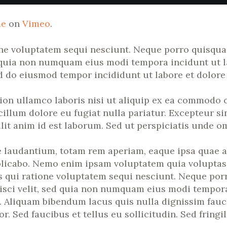
me
on
Vimeo
.
ne voluptatem sequi nesciunt. Neque porro quisquam
ed quia non numquam eius modi tempora incidunt ut 
ed do eiusmod tempor incididunt ut labore et dolore
ion ullamco laboris nisi ut aliquip ex ea commodo c
 cillum dolore eu fugiat nulla pariatur. Excepteur s
lit anim id est laborum. Sed ut perspiciatis unde omn
udantium, totam rem aperiam, eaque ipsa quae ab i
plicabo. Nemo enim ipsam voluptatem quia voluptas s
 qui ratione voluptatem sequi nesciunt. Neque por
pisci velit, sed quia non numquam eius modi tempora
Aliquam bibendum lacus quis nulla dignissim fauc
r. Sed faucibus et tellus eu sollicitudin. Sed fringi