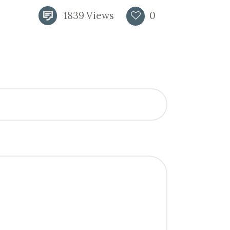
1839
Views
0