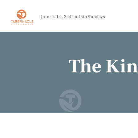
Join us 1st, 2nd and 5th Sundays!
The Kin